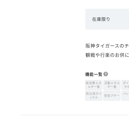
在庫限り
阪神タイガースのチ
観戦や行楽のお供
機能一覧
総消費エネ
活動エネル
ダイ
ルギー量
ギー量
サ
防災用ホイ
バッ
防犯ブザー
ッスル