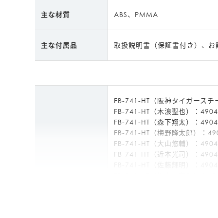
主な材質
ABS、PMMA
主な付属品
取扱説明書（保証書付き）、お試
FB-741-HT（阪神タイガースチー
FB-741-HT（木浪聖也）：49047
FB-741-HT（森下翔太）：49047
FB-741-HT（梅野隆太郎）：4904
FB-741-HT（大山悠輔）：49047
FB-741-HT（近本光司）：49047
FB-741-HT（佐藤輝明）：49047
FB-741-HT（坂本誠志郎）：4904
JANコード
FB-741-HT（岩崎優）：4904785
FB-741-HT（青柳晃洋）：49047
FB-741-HT（伊藤将司）：49047