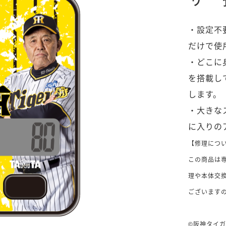
・設定不
だけで使
・どこに
を搭載し
します。
・大きな
に入りの
【修理につ
この商品は
理や本体交
ございます
©阪神タイ