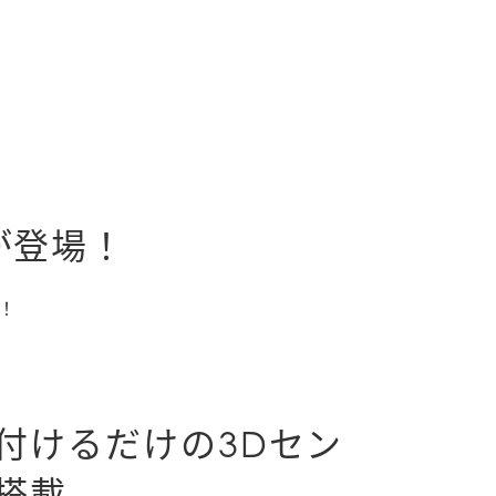
が登場！
！
付けるだけの3Dセン
搭載