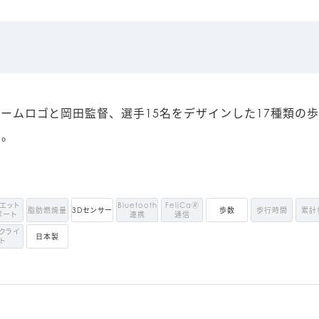
ームロゴと岡田監督、選手15名をデザインした17種類の
に。
エット
Bluetooth
FeliCa🄬
脂肪燃焼量
3Dセンサー
歩数
歩行時間
累計
ポート
連携
通信
クライ
日本製
ト