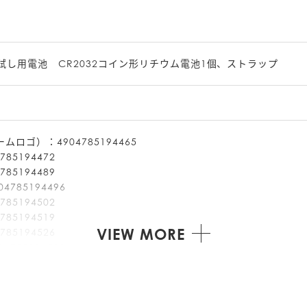
し用電池　CR2032コイン形リチウム電池1個、ストラップ
ムロゴ）：4904785194465

85194472

85194489

785194496

85194502

85194519

VIEW MORE
85194526

785194533

194540

85194557

85194564
