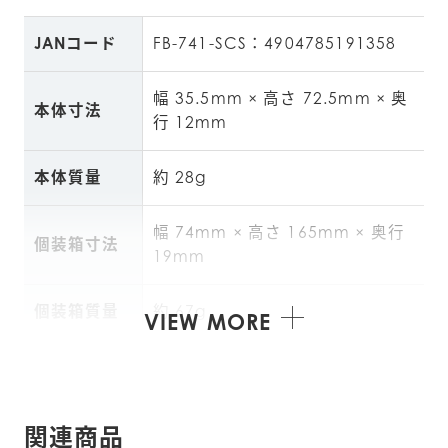
JANコード
FB-741-SCS：4904785191358
幅 35.5mm × 高さ 72.5mm × 奥
本体寸法
行 12mm
本体質量
約 28g
幅 74mm × 高さ 165mm × 奥行 
個装箱寸法
19mm
個装箱質量
約 67g
VIEW MORE
製造国
日本
保証期間
1年
関連商品