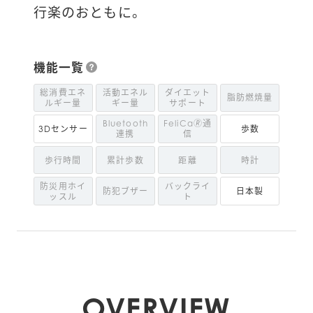
行楽のおともに。
機能一覧
総消費エネ
活動エネル
ダイエット
脂肪燃焼量
ルギー量
ギー量
サポート
Bluetooth
FeliCa🄬通
3Dセンサー
歩数
連携
信
歩行時間
累計歩数
距離
時計
防災用ホイ
バックライ
防犯ブザー
日本製
ッスル
ト
OVERVIEW