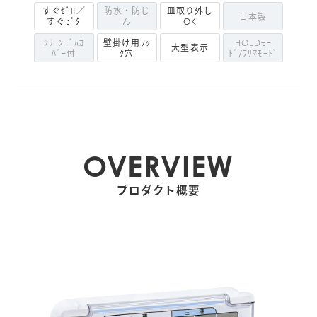
すぐｾﾞﾛ／
防水・防じ
皿取り外し
日本製
すぐﾋﾟﾀ
ん
OK
ｼﾘｺﾝｺﾞﾑｶ
壁掛け用ﾌｯ
HOLDﾓｰ
大型表示
ﾊﾞｰ付
ｸ穴
ﾄﾞ/ﾌﾘﾏﾓｰﾄﾞ
OVERVIEW
プロダクト概要