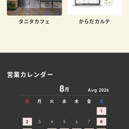
タニタカフェ
からだカルテ
営業カレンダー
8
月
Aug 2026
日
月
火
水
木
金
土
1
2
3
4
5
6
7
8