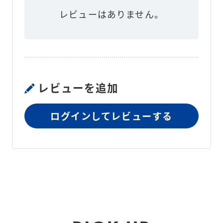
地域設定
5区分
レビューはありません。
DC3V 単4形乾電池×2本　※マン
ガン乾電池、アルカリ乾電池どち
電源
らでもご使用になれます(注意:種
類の異なる電池を同時に使用しな
いでください)
レビューを追加
主な材質
ABS、AS、PET、シリコーンゴム
ログインしてレビューする
取扱説明書(保証書付)、郵便料金
主な付属品
表、お試し用電池：単4形乾電池
(R03)×2本
KD-LT01（ホワイト）：4904785
JANコード
713970