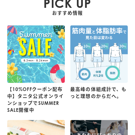
PICK UP
0gから500gまで：±1.0g、500g
おすすめ情報
計量精度
を超え1000gまで：±1.5g、1000
gを超え2000gまで：±3g
幅 134mm × 高さ 30mm × 奥行 
本体寸法
196mm
本体質量
約 386g
幅 170mm × 高さ 244mm × 奥行 
個装箱寸法
38mm
【10%OFFクーポン配布
最高峰の体組成計で、も
中】タニタ公式オンライ
っと理想のからだへ。
ンショップでSUMMER
個装箱質量
約 470g
SALE開催中
製造国
中国