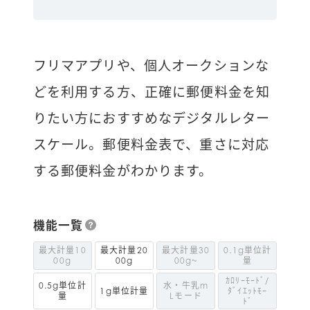
フリマアプリや、個人オークションな
どを利用する方、正確に郵便料金を知
りたい方におすすめなデジタルレター
スケール。郵便料金表で、重さに対応
する郵便料金がわかります。
機能一覧
最大計量10
最大計量20
最大計量30
0.1g単位計
00g
00g
00g~
量
ｶﾛﾘｰﾓｰﾄﾞ/
0.5g単位計
水・牛乳m
1g単位計量
ﾀﾞｲｴｯﾄﾓｰ
量
Lモード
ﾄﾞ