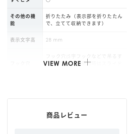
その他の機
折りたたみ（表示部を折りたたん
能
で、立てて収納できます）
表示文字高
28 mm
フック穴(S字フックなどで吊るす
VIEW MORE
フック穴
ことができ、未使用時はスライド
して収納できます)
シリコーンゴ
○
ム脚
計量皿取り
○(透明カバーを取り外し、料金表
商品レビュー
外し
を交換できる)