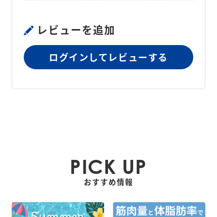
36mm
レビューを追加
本体質量
約 65g
ログインしてレビューする
幅 80mm × 高さ 180mm × 奥行 
個装箱寸法
42mm
個装箱質量
約 135g
製造国
中国
保証期間
1年
PICK UP
おすすめ情報