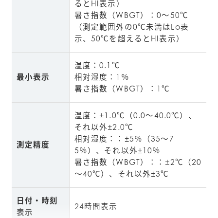
るとHI表示）

暑さ指数（WBGT）：0～50℃
（測定範囲外の0℃未満はLo表
示、50℃を超えるとHI表示）
温度：0.1℃

最小表示
相対湿度：1％

暑さ指数（WBGT）：1℃
温度：±1.0℃（0.0～40.0℃）、
それ以外±2.0℃

相対湿度：：±5％（35～7
測定精度
5％）、それ以外±10％

暑さ指数（WBGT）：：±2℃（20
～40℃）、それ以外±3℃
日付・時刻
24時間表示
表示