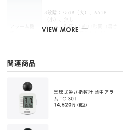
3段階：75dB（大）、65dB
（小）、無し

アラーム機
アラーム時間1：約11秒間（暑さ
VIEW MORE
能
指数が設定値を超えたとき）

アラーム時間2：約2秒間（日焼け
時間が0分になったとき）
関連商品
カレンダー
年・月・日
表示
日焼け時間（日焼けアラーム機
その他の機
黒球式暑さ指数計 熱中アラー
能）：0～99分（1分単位でカウン
能
ム TC-301
トダウン）
14,520
円（税込）
3V DC（CR2032コイン形リチウ
電源
ム電池×1個）