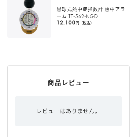
黒球式熱中症指数計 熱中アラ
約6ヶ月（1日24回アラームが鳴っ
ーム TT-562-NGD
電池寿命
た場合、アラームの音量や注意レ
12,100
円（税込）
ベルによる）
主な材質
ABS、PMMA、PP
吊り下げ用アタッチメント、カラ
ビナ、ドライバー、お試し用電
主な付属品
池、簡易取扱説明書、取扱説明書
（保証書付き）
商品レビュー
TC-210（ホワイト）：49047850
レビューはありません。
JANコード
48171
幅 58mm × 高さ 108mm × 奥行 
本体寸法