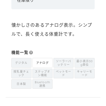
在庫限り
懐かしさのあるアナログ表示。シンプ
ルで、長く使える体重計です。
機能一覧
ソーラーバ
最小表示50
デジタル
アナログ
ッテリー
g単位
授乳量チェ
ステップオ
ペットモー
キャリーモ
ック
ン機能
ド
ード
Bluetooth
日本製
連携