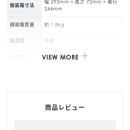
幅 293mm × 高さ 72mm × 奥行 
個装箱寸法
244mm
個装箱質量
約 1.8kg
製造国
中国
VIEW MORE
保証期間
0
商品レビュー