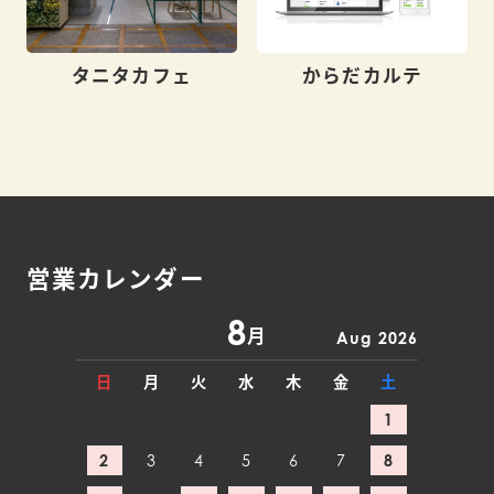
タニタカフェ
からだカルテ
営業カレンダー
8
月
Aug 2026
日
月
火
水
木
金
土
1
2
3
4
5
6
7
8