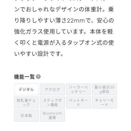
ンでおしゃれなデザインの体重計。乗
り降りしやすい薄さ22mmで、安心の
強化ガラス使用しています。本体を軽
く叩くと電源が入るタップオン式の使
いやすい設計です。
機能一覧
ソーラーバ
最小表示50
デジタル
アナログ
ッテリー
g単位
授乳量チェ
ステップオ
ペットモー
キャリーモ
ック
ン機能
ド
ード
Bluetooth
日本製
連携