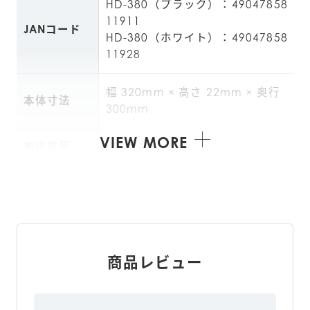
HD-380（ブラック）：49047858
11911
JANコード
HD-380（ホワイト）：49047858
11928
幅 320mm × 高さ 22mm × 奥行 
本体寸法
300mm
VIEW MORE
本体質量
約 1.7kg
幅 336mm × 高さ 29mm × 奥行 
個装箱寸法
315mm
個装箱質量
約 1.9kg
商品レビュー
製造国
中国