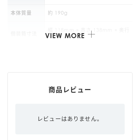
本体質量
約 190g
幅 118mm × 高さ 138mm × 奥行 
個装箱寸法
VIEW MORE
118mm
個装箱質量
約 265g
製造国
中国
商品レビュー
保証期間
1年
レビューはありません。