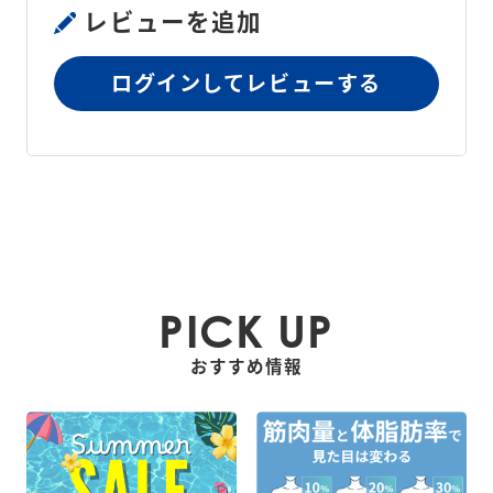
レビューを追加
本体質量
約 4kg
ログインしてレビューする
幅 415mm × 高さ 130mm × 奥行 
個装箱寸法
395mm
個装箱質量
約 6kg
製造国
日本
保証期間
1年
PICK UP
おすすめ情報