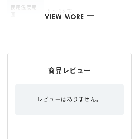
使用温度範
5 ～ 35 ℃
囲
VIEW MORE
ACアダプター（DC6V500mA）
電源
または単3形アルカリ乾電池4本
主な材質
ABS、アルミ、PVC
商品レビュー
主な付属品
ACアダプター、取扱説明書
レビューはありません。
WB-260A（ホワイト）：490478
JANコード
5001206
幅 300mm × 高さ 55mm × 奥行 
本体寸法
310mm