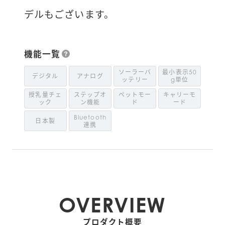
デルもございます。
機能一覧
ソーラーバ
最小表示50
デジタル
アナログ
ッテリー
g単位
授乳量チェ
ステップオ
ペットモー
キャリーモ
ック
ン機能
ド
ード
Bluetooth
日本製
連携
OVERVIEW
プロダクト概要