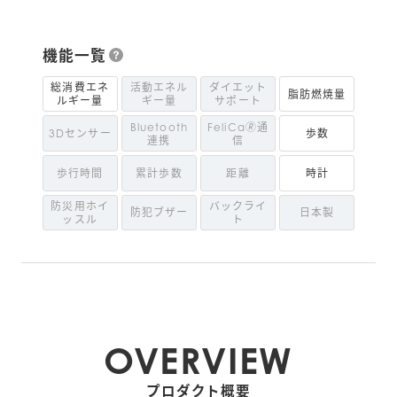
機能一覧
総消費エネ
活動エネル
ダイエット
脂肪燃焼量
ルギー量
ギー量
サポート
Bluetooth
FeliCa🄬通
3Dセンサー
歩数
連携
信
歩行時間
累計歩数
距離
時計
防災用ホイ
バックライ
防犯ブザー
日本製
ッスル
ト
OVERVIEW
プロダクト概要