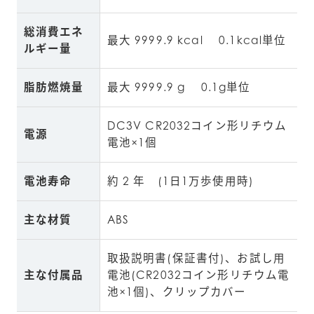
総消費エネ
最大 9999.9 kcal 　0.1kcal単位
ルギー量
脂肪燃焼量
最大 9999.9 g 　0.1g単位
DC3V CR2032コイン形リチウム
電源
電池×1個
電池寿命
約 2 年　(1日1万歩使用時)
主な材質
ABS
取扱説明書(保証書付)、お試し用
主な付属品
電池(CR2032コイン形リチウム電
池×1個)、クリップカバー