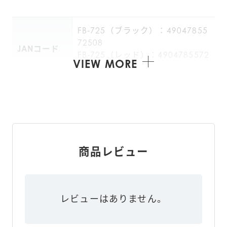
FB-725（ブラック）：49047855
72508
JANコード
FB-725（レッド）：4904785572
VIEW MORE
515
幅 67mm × 高さ 39mm × 奥行 1
本体寸法
4mm
本体質量
約 30g
商品レビュー
幅 80mm × 高さ 165mm × 奥行 
個装箱寸法
32mm
レビューはありません。
個装箱質量
約 73g